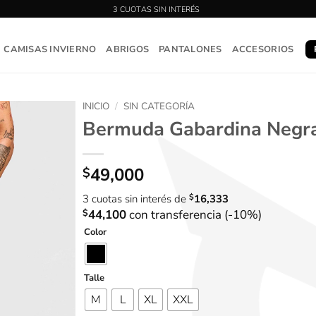
CAMISAS INVIERNO
ABRIGOS
PANTALONES
ACCESORIOS
INICIO
/
SIN CATEGORÍA
Bermuda Gabardina Negr
49,000
$
3 cuotas sin interés de
$
16,333
$
44,100
con transferencia (-10%)
Color
Talle
M
L
XL
XXL