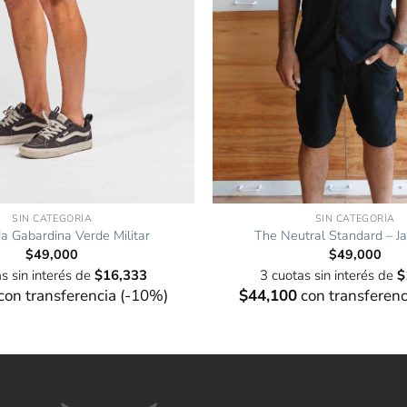
SIN CATEGORÍA
SIN CATEGORÍA
 Gabardina Verde Militar
The Neutral Standard – Ja
$
49,000
$
49,000
s sin interés de
$
16,333
3 cuotas sin interés de
$
con transferencia (-10%)
$
44,100
con transferenc