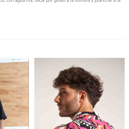
 con agua fría, secar por goteo a la sombra y planchar a la