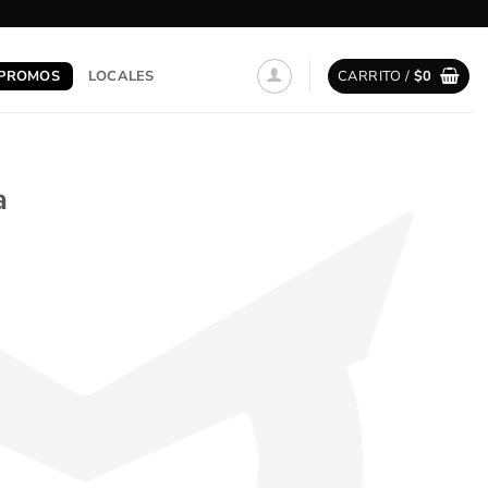
PROMOS
LOCALES
CARRITO /
$
0
a