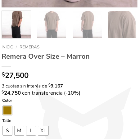
INICIO
/
REMERAS
Remera Over Size – Marron
27,500
$
3 cuotas sin interés de
$
9,167
$
24,750
con transferencia (-10%)
Color
Talle
S
M
L
XL