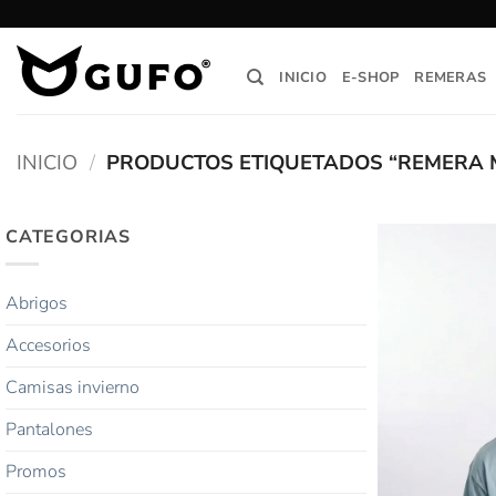
Saltar
al
contenido
INICIO
E-SHOP
REMERAS
INICIO
/
PRODUCTOS ETIQUETADOS “REMERA M
CATEGORIAS
Abrigos
Accesorios
Camisas invierno
Pantalones
Promos