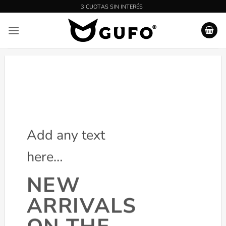
Saltar
al
contenido
Add any text
here…
NEW
ARRIVALS